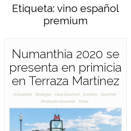
Etiqueta:
vino español
premium
Numanthia 2020 se
presenta en primicia
en Terraza Martínez
Actualidad
Bodegas
Casa Gourmet
Eventos
Gourmet
Productos Gourmet
Vinos