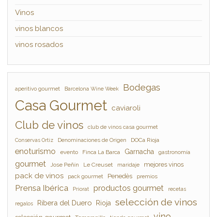
Vinos
vinos blancos
vinos rosados
Bodegas
aperitivo gourmet
Barcelona Wine Week
Casa Gourmet
caviaroli
Club de vinos
club de vinos casa gourmet
Denominaciones de Origen
DOCa Rioja
Conservas Ortiz
enoturismo
Garnacha
evento
Finca La Barca
gastronomía
gourmet
mejores vinos
Jose Peñín
Le Creuset
maridaje
pack de vinos
Penedès
pack gourmet
premios
Prensa Ibérica
productos gourmet
Priorat
recetas
selección de vinos
Ribera del Duero
Rioja
regalos
vino
selección gourmet