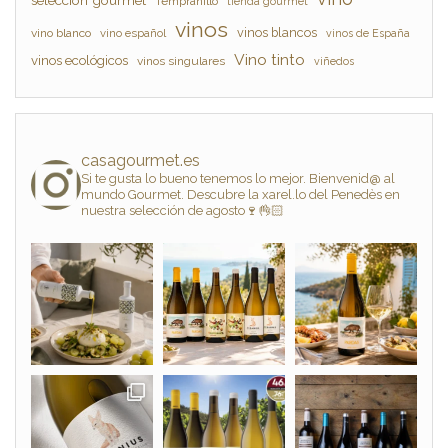
Tempranillo
tienda gourmet
vinos
vinos blancos
vino blanco
vino español
vinos de España
Vino tinto
vinos ecológicos
vinos singulares
viñedos
casagourmet.es
Si te gusta lo bueno tenemos lo mejor. Bienvenid@ al
mundo Gourmet. Descubre la xarel.lo del Penedès en
nuestra selección de agosto🍷👌🏻