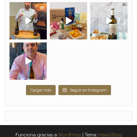
Cargar más
Seguir en Instagram
Funciona gracias a
WordPress
|
Tema:
Head Blog