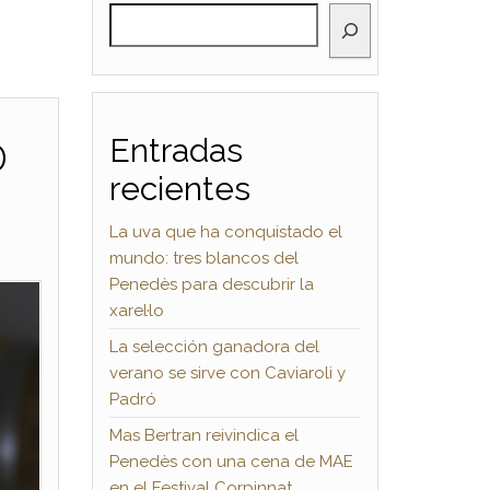
BUSCAR
0
Entradas
recientes
La uva que ha conquistado el
mundo: tres blancos del
Penedès para descubrir la
xarel·lo
La selección ganadora del
verano se sirve con Caviaroli y
Padró
Mas Bertran reivindica el
Penedès con una cena de MAE
en el Festival Corpinnat