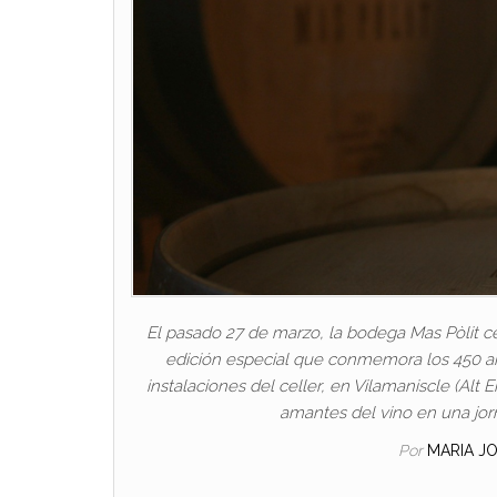
El pasado 27 de marzo, la bodega Mas Pòlit c
edición especial que conmemora los 450 años
instalaciones del celler, en Vilamaniscle (Alt
amantes del vino en una jo
Por
MARIA J