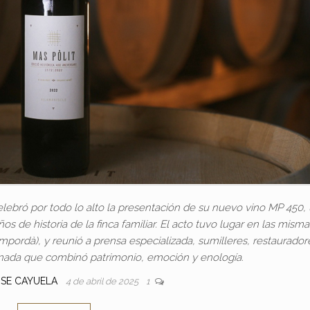
elebró por todo lo alto la presentación de su nuevo vino MP 450,
 de historia de la finca familiar. El acto tuvo lugar en las misma
 Empordà), y reunió a prensa especializada, sumilleres, restaurador
rnada que combinó patrimonio, emoción y enología.
OSE CAYUELA
4 de abril de 2025
1