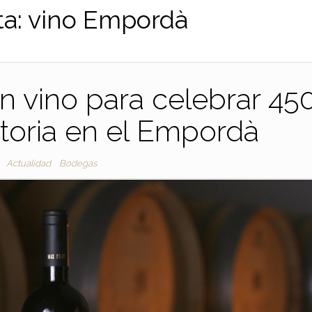
ta:
vino Empordà
un vino para celebrar 45
toria en el Empordà
Actualidad
Bodegas