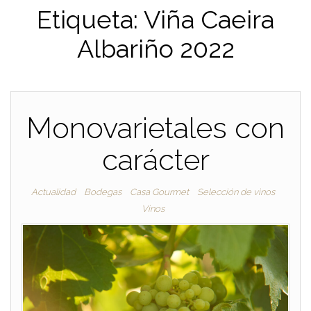
Etiqueta:
Viña Caeira
Albariño 2022
Monovarietales con
carácter
Actualidad
Bodegas
Casa Gourmet
Selección de vinos
Vinos