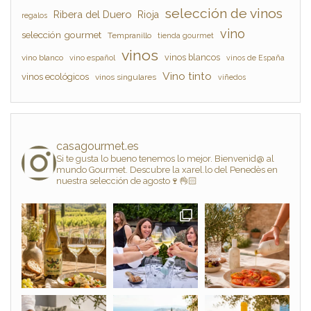
selección de vinos
Ribera del Duero
Rioja
regalos
vino
selección gourmet
Tempranillo
tienda gourmet
vinos
vinos blancos
vino blanco
vino español
vinos de España
Vino tinto
vinos ecológicos
vinos singulares
viñedos
casagourmet.es
Si te gusta lo bueno tenemos lo mejor. Bienvenid@ al
mundo Gourmet. Descubre la xarel.lo del Penedès en
nuestra selección de agosto🍷👌🏻