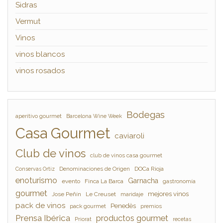
Sidras
Vermut
Vinos
vinos blancos
vinos rosados
Bodegas
aperitivo gourmet
Barcelona Wine Week
Casa Gourmet
caviaroli
Club de vinos
club de vinos casa gourmet
Denominaciones de Origen
DOCa Rioja
Conservas Ortiz
enoturismo
Garnacha
evento
Finca La Barca
gastronomía
gourmet
mejores vinos
Jose Peñín
Le Creuset
maridaje
pack de vinos
Penedès
pack gourmet
premios
Prensa Ibérica
productos gourmet
Priorat
recetas