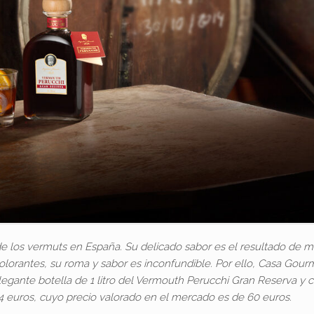
e los vermuts en España. Su delicado sabor es el resultado de m
colorantes, su roma y sabor es inconfundible. Por ello, Casa Gour
egante botella de 1 litro del Vermouth Perucchi Gran Reserva y c
4 euros, cuyo precio valorado en el mercado es de 60 euros.