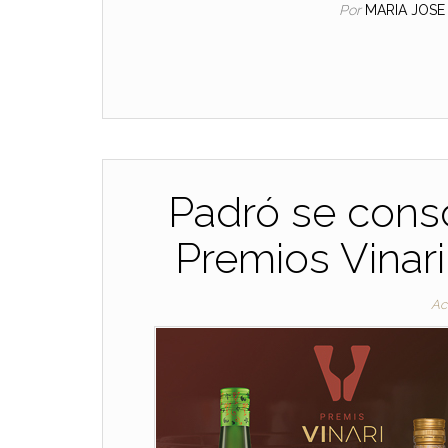
Por
MARIA JOS
Padró se conso
Premios Vinari
Ac