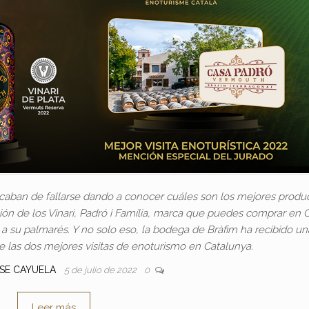
acaban de fallarse dando a conocer cuáles son los mejores produ
ción de los Vinari, Padró i Família, marca que puedes comprar en 
su palmarés. Y no solo eso, la bodega de Bràfim ha recibido un
las dos mejores visitas de enoturismo en Catalunya.
OSE CAYUELA
5 de julio de 2022
0
Leer más