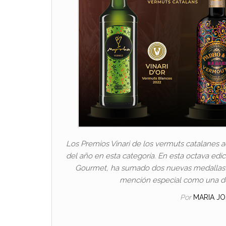
Los Premios Vinari de los vermuts catalanes 
del año en esta categoría. En esta octava edi
Gourmet, ha sumado dos nuevas medallas a 
mención especial como una de 
Por
MARIA J