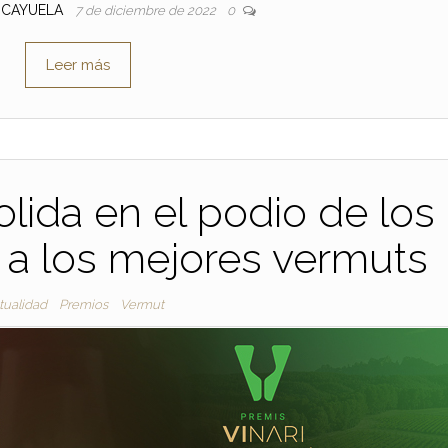
E CAYUELA
7 de diciembre de 2022
0
Leer más
lida en el podio de los
 a los mejores vermuts
tualidad
Premios
Vermut