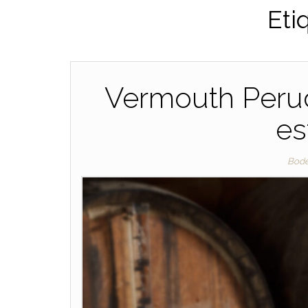
Eti
Vermouth Peruc
es
Bod