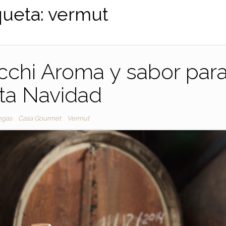
queta:
vermut
chi Aroma y sabor par
ta Navidad
egas
Casa Gourmet
Vermut