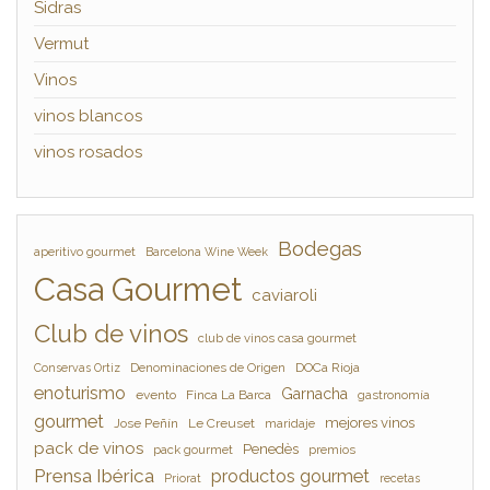
Sidras
Vermut
Vinos
vinos blancos
vinos rosados
Bodegas
aperitivo gourmet
Barcelona Wine Week
Casa Gourmet
caviaroli
Club de vinos
club de vinos casa gourmet
Denominaciones de Origen
DOCa Rioja
Conservas Ortiz
enoturismo
Garnacha
evento
Finca La Barca
gastronomía
gourmet
mejores vinos
Jose Peñín
Le Creuset
maridaje
pack de vinos
Penedès
pack gourmet
premios
Prensa Ibérica
productos gourmet
Priorat
recetas