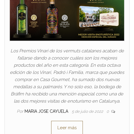
Los Premios Vinari de los vermuts catalanes acaban de
fallarse dando a conocer cuáles son los mejores
productos del año en esta categoría. En esta octava
edición de los Vinari, Padró i Família, marca que puedes
comprar en Casa Gourmet, ha sumado dos nuevas
medallas a su palmarés. Y no solo eso, la bodega de
Bràfim ha recibido una mención especial como una de
las dos mejores visitas de enoturismo en Catalunya.
Por
MARIA JOSE CAYUELA
5 de julio de 2022
0
Leer más