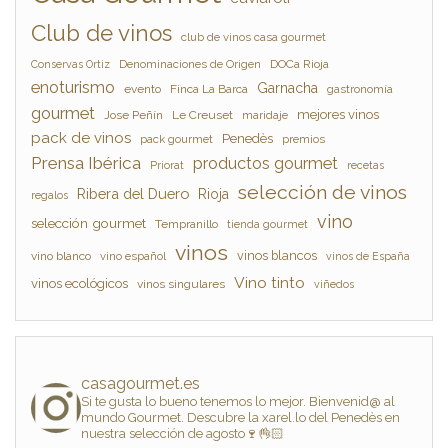
Club de vinos
club de vinos casa gourmet
Denominaciones de Origen
DOCa Rioja
Conservas Ortiz
enoturismo
Garnacha
evento
Finca La Barca
gastronomía
gourmet
mejores vinos
Jose Peñín
Le Creuset
maridaje
pack de vinos
Penedès
pack gourmet
premios
Prensa Ibérica
productos gourmet
Priorat
recetas
selección de vinos
Ribera del Duero
Rioja
regalos
vino
selección gourmet
Tempranillo
tienda gourmet
vinos
vinos blancos
vino blanco
vino español
vinos de España
Vino tinto
vinos ecológicos
vinos singulares
viñedos
casagourmet.es
Si te gusta lo bueno tenemos lo mejor. Bienvenid@ al
mundo Gourmet. Descubre la xarel.lo del Penedès en
nuestra selección de agosto🍷👌🏻