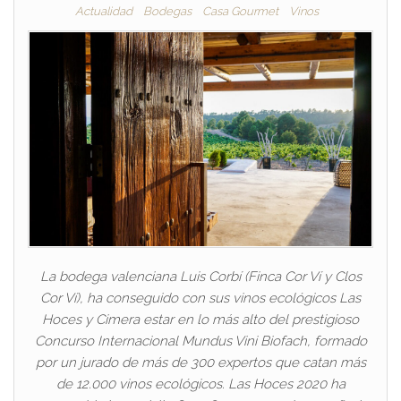
Actualidad
Bodegas
Casa Gourmet
Vinos
La bodega valenciana Luis Corbí (Finca Cor Ví y Clos
Cor Ví), ha conseguido con sus vinos ecológicos Las
Hoces y Cimera estar en lo más alto del prestigioso
Concurso Internacional Mundus Vini Biofach, formado
por un jurado de más de 300 expertos que catan más
de 12.000 vinos ecológicos. Las Hoces 2020 ha