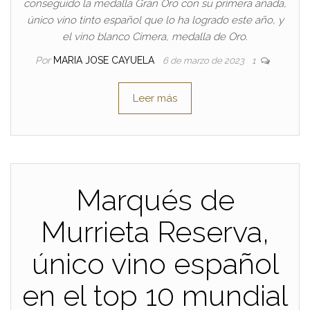
conseguido la medalla Gran Oro con su primera añada,
único vino tinto español que lo ha logrado este año, y
el vino blanco Cimera, medalla de Oro.
Por
MARIA JOSE CAYUELA
6 de marzo de 2023
1
Leer más
Marqués de
Murrieta Reserva,
único vino español
en el top 10 mundial