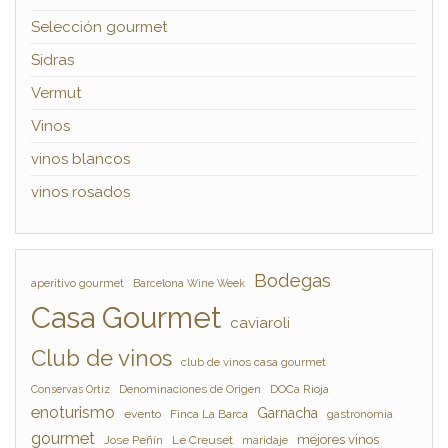
Selección gourmet
Sidras
Vermut
Vinos
vinos blancos
vinos rosados
Bodegas
aperitivo gourmet
Barcelona Wine Week
Casa Gourmet
caviaroli
Club de vinos
club de vinos casa gourmet
Denominaciones de Origen
DOCa Rioja
Conservas Ortiz
enoturismo
Garnacha
evento
Finca La Barca
gastronomía
gourmet
mejores vinos
Jose Peñín
Le Creuset
maridaje