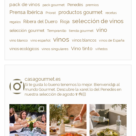
pack de vinos
Penedès
pack gourmet
premios
Prensa Ibérica
productos gourmet
Priorat
recetas
selección de vinos
Ribera del Duero
Rioja
regalos
vino
selección gourmet
Tempranillo
tienda gourmet
vinos
vinos blancos
vino blanco
vino español
vinos de España
Vino tinto
vinos ecológicos
vinos singulares
viñedos
casagourmet.es
Si te gusta lo bueno tenemos lo mejor. Bienvenid@ al
mundo Gourmet. Descubre la xarel.lo del Penedès en
nuestra selección de agosto🍷👌🏻