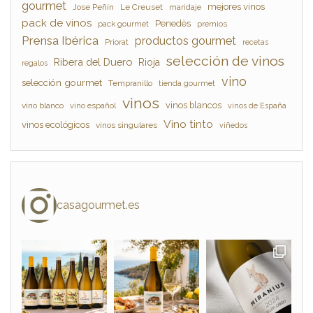
gourmet
mejores vinos
Jose Peñín
Le Creuset
maridaje
pack de vinos
Penedès
pack gourmet
premios
Prensa Ibérica
productos gourmet
Priorat
recetas
selección de vinos
Ribera del Duero
Rioja
regalos
vino
selección gourmet
Tempranillo
tienda gourmet
vinos
vinos blancos
vino blanco
vino español
vinos de España
Vino tinto
vinos ecológicos
vinos singulares
viñedos
casagourmet.es