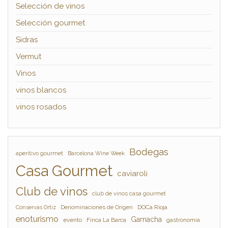
Selección de vinos
Selección gourmet
Sidras
Vermut
Vinos
vinos blancos
vinos rosados
Bodegas
aperitivo gourmet
Barcelona Wine Week
Casa Gourmet
caviaroli
Club de vinos
club de vinos casa gourmet
Denominaciones de Origen
DOCa Rioja
Conservas Ortiz
enoturismo
Garnacha
evento
Finca La Barca
gastronomía