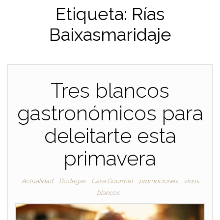
Etiqueta:
Rías
Baixasmaridaje
Tres blancos
gastronómicos para
deleitarte esta
primavera
Actualidad
Bodegas
Casa Gourmet
promociones
vinos
blancos