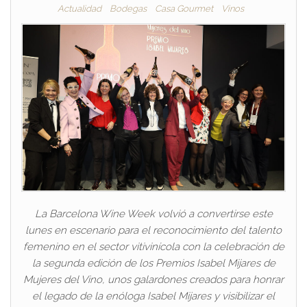
Actualidad
Bodegas
Casa Gourmet
Vinos
La Barcelona Wine Week volvió a convertirse este
lunes en escenario para el reconocimiento del talento
femenino en el sector vitivinícola con la celebración de
la segunda edición de los Premios Isabel Mijares de
Mujeres del Vino, unos galardones creados para honrar
el legado de la enóloga Isabel Mijares y visibilizar el