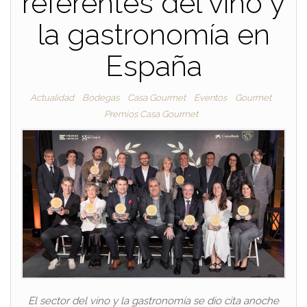
referentes del vino y
la gastronomía en
España
Actualidad
Bodegas
Casa Gourmet
Eventos
Gourmet
Premios Casa Gourmet
El sector del vino y la gastronomía se dio cita anoche