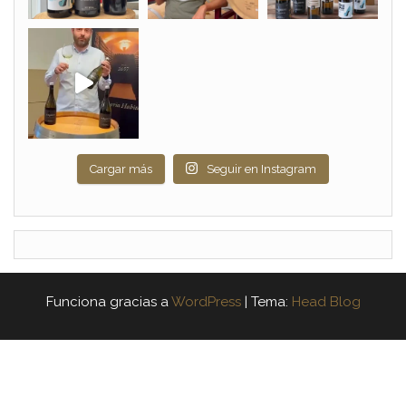
Cargar más
Seguir en Instagram
Funciona gracias a
WordPress
|
Tema:
Head Blog