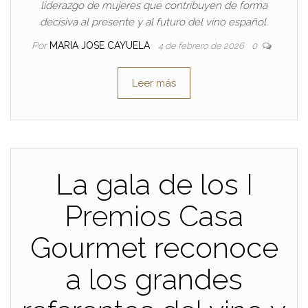
liderazgo de mujeres que contribuyen de forma
decisiva al presente y al futuro del vino español.
Por
MARIA JOSE CAYUELA
4 de febrero de 2026
0
Leer más
La gala de los I
Premios Casa
Gourmet reconoce
a los grandes