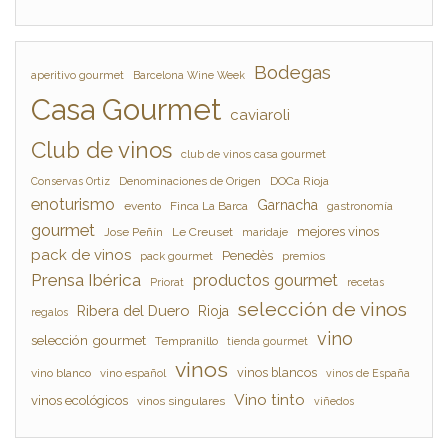
Bodegas
aperitivo gourmet
Barcelona Wine Week
Casa Gourmet
caviaroli
Club de vinos
club de vinos casa gourmet
Denominaciones de Origen
DOCa Rioja
Conservas Ortiz
enoturismo
Garnacha
evento
Finca La Barca
gastronomía
gourmet
mejores vinos
Jose Peñín
Le Creuset
maridaje
pack de vinos
Penedès
pack gourmet
premios
Prensa Ibérica
productos gourmet
Priorat
recetas
selección de vinos
Ribera del Duero
Rioja
regalos
vino
selección gourmet
Tempranillo
tienda gourmet
vinos
vinos blancos
vino blanco
vino español
vinos de España
Vino tinto
vinos ecológicos
vinos singulares
viñedos