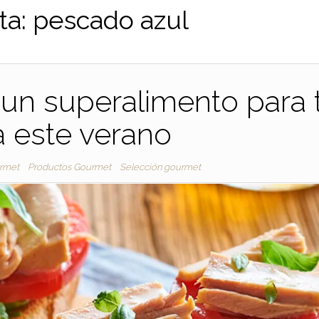
ta:
pescado azul
, un superalimento para 
a este verano
rmet
Productos Gourmet
Selección gourmet