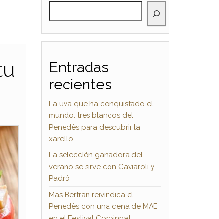
BUSCAR
tu
Entradas
recientes
La uva que ha conquistado el
mundo: tres blancos del
Penedès para descubrir la
xarel·lo
La selección ganadora del
verano se sirve con Caviaroli y
Padró
Mas Bertran reivindica el
Penedès con una cena de MAE
en el Festival Corpinnat