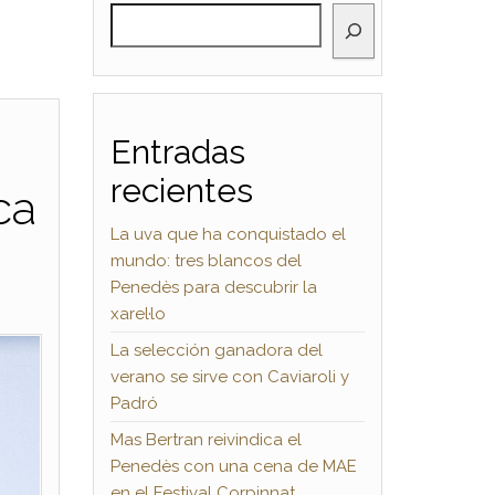
BUSCAR
Entradas
recientes
ca
La uva que ha conquistado el
mundo: tres blancos del
Penedès para descubrir la
xarel·lo
La selección ganadora del
verano se sirve con Caviaroli y
Padró
Mas Bertran reivindica el
Penedès con una cena de MAE
en el Festival Corpinnat