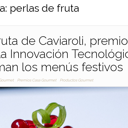
a:
perlas de fruta
ruta de Caviaroli, premio
a Innovación Tecnológi
man los menús festivos
Gourmet
Premios Casa Gourmet
Productos Gourmet