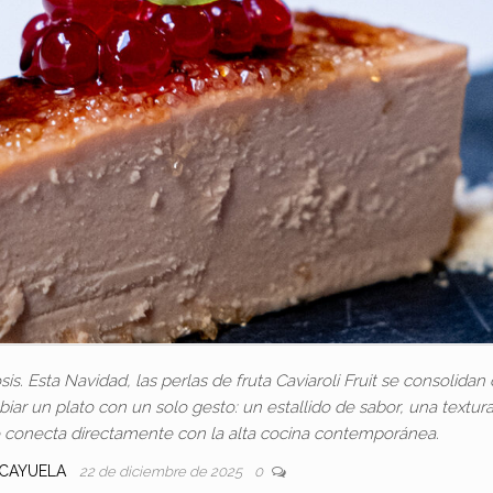
s. Esta Navidad, las perlas de fruta Caviaroli Fruit se consolida
ar un plato con un solo gesto: un estallido de sabor, una textur
 conecta directamente con la alta cocina contemporánea.
 CAYUELA
22 de diciembre de 2025
0