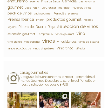
enoturismo
Garnacha
evento
Finca La Barca
gastronomía
gourmet
mejores vinos
Jose Peñín
Le Creuset
maridaje
pack de vinos
Penedès
pack gourmet
premios
Prensa Ibérica
productos gourmet
Priorat
recetas
selección de vinos
Ribera del Duero
Rioja
regalos
vino
selección gourmet
Tempranillo
tienda gourmet
vinos
vinos blancos
vino blanco
vino español
vinos de España
Vino tinto
vinos ecológicos
vinos singulares
viñedos
casagourmet.es
Si te gusta lo bueno tenemos lo mejor. Bienvenid@ al
mundo Gourmet. Descubre la xarel.lo del Penedès en
nuestra selección de agosto🍷👌🏻