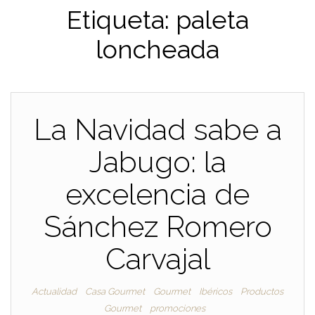
Etiqueta:
paleta
loncheada
La Navidad sabe a
Jabugo: la
excelencia de
Sánchez Romero
Carvajal
Actualidad
Casa Gourmet
Gourmet
Ibéricos
Productos
Gourmet
promociones