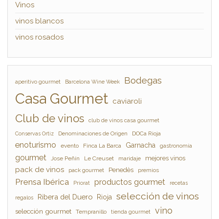
Vinos
vinos blancos
vinos rosados
Bodegas
aperitivo gourmet
Barcelona Wine Week
Casa Gourmet
caviaroli
Club de vinos
club de vinos casa gourmet
Denominaciones de Origen
DOCa Rioja
Conservas Ortiz
enoturismo
Garnacha
evento
Finca La Barca
gastronomía
gourmet
mejores vinos
Jose Peñín
Le Creuset
maridaje
pack de vinos
Penedès
pack gourmet
premios
Prensa Ibérica
productos gourmet
Priorat
recetas
selección de vinos
Ribera del Duero
Rioja
regalos
vino
selección gourmet
Tempranillo
tienda gourmet