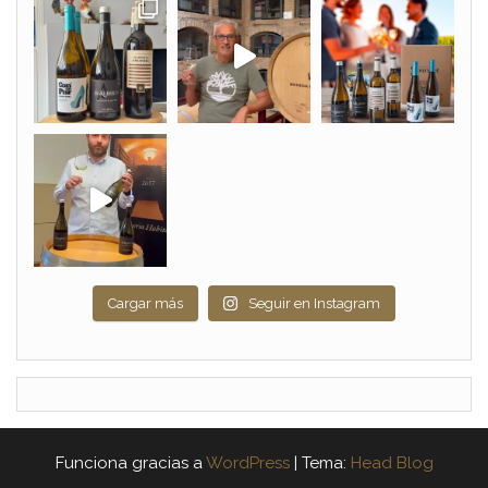
Cargar más
Seguir en Instagram
Funciona gracias a
WordPress
|
Tema:
Head Blog