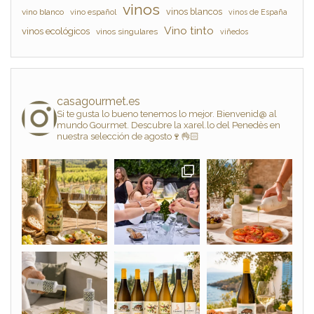
vinos
vinos blancos
vino blanco
vino español
vinos de España
Vino tinto
vinos ecológicos
vinos singulares
viñedos
casagourmet.es
Si te gusta lo bueno tenemos lo mejor. Bienvenid@ al
mundo Gourmet. Descubre la xarel.lo del Penedès en
nuestra selección de agosto🍷👌🏻