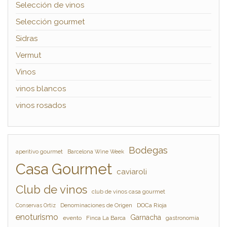
Selección de vinos
Selección gourmet
Sidras
Vermut
Vinos
vinos blancos
vinos rosados
Bodegas
aperitivo gourmet
Barcelona Wine Week
Casa Gourmet
caviaroli
Club de vinos
club de vinos casa gourmet
Denominaciones de Origen
DOCa Rioja
Conservas Ortiz
enoturismo
Garnacha
evento
Finca La Barca
gastronomía