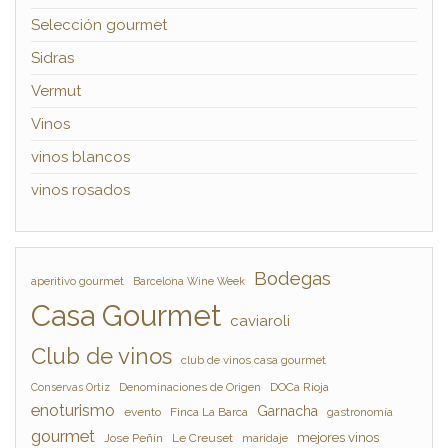
Selección gourmet
Sidras
Vermut
Vinos
vinos blancos
vinos rosados
Bodegas
aperitivo gourmet
Barcelona Wine Week
Casa Gourmet
caviaroli
Club de vinos
club de vinos casa gourmet
Denominaciones de Origen
DOCa Rioja
Conservas Ortiz
enoturismo
Garnacha
evento
Finca La Barca
gastronomía
gourmet
mejores vinos
Jose Peñín
Le Creuset
maridaje