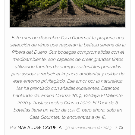
Este mes de diciembre Casa Gourmet te propone una
selección de vinos que respetan la belleza serena de la
Ribera del Duero. Sus bodegas comprometidas con el
medioambiente, son capaces de crear grandes tintos
utilizando fuentes de energía sostenibles pensadas
para ayudar a reducir el impacto ambiental y cuidar de
este entorno privilegiado. Ese amor por la naturaleza
les ha premiado con añadas excelentes. Estamos
hablando de: Emina Crianza 2019, Valdaya El Valiente
2020 y Traslascuestas Crianza 2020. El Pack de 6
botellas tiene un valor de 105 €, pero ahora, solo en
Casa Gourmet, lo encuentras a 95 €.
Por
MARIA JOSE CAYUELA
30 de noviembre de 2023
2