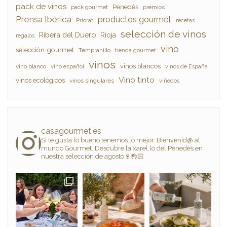
pack de vinos
Penedès
pack gourmet
premios
Prensa Ibérica
productos gourmet
Priorat
recetas
selección de vinos
Ribera del Duero
Rioja
regalos
vino
selección gourmet
Tempranillo
tienda gourmet
vinos
vinos blancos
vino blanco
vino español
vinos de España
Vino tinto
vinos ecológicos
vinos singulares
viñedos
casagourmet.es
Si te gusta lo bueno tenemos lo mejor. Bienvenid@ al
mundo Gourmet. Descubre la xarel.lo del Penedès en
nuestra selección de agosto🍷👌🏻