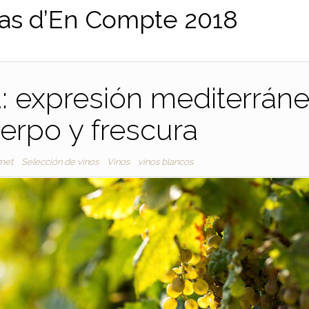
as d’En Compte 2018
: expresión mediterrán
erpo y frescura
met
Selección de vinos
Vinos
vinos blancos