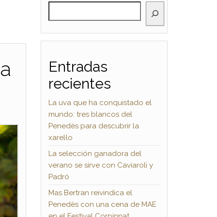
BUSCAR
ea
Entradas
recientes
La uva que ha conquistado el
mundo: tres blancos del
Penedès para descubrir la
xarel·lo
La selección ganadora del
verano se sirve con Caviaroli y
Padró
Mas Bertran reivindica el
Penedès con una cena de MAE
en el Festival Corpinnat