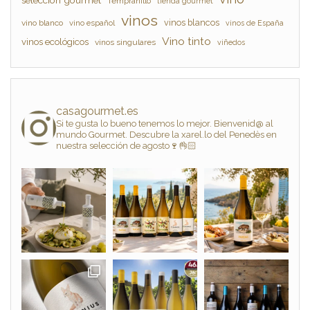
Tempranillo
tienda gourmet
vinos
vinos blancos
vino blanco
vino español
vinos de España
Vino tinto
vinos ecológicos
vinos singulares
viñedos
casagourmet.es
Si te gusta lo bueno tenemos lo mejor. Bienvenid@ al
mundo Gourmet. Descubre la xarel.lo del Penedès en
nuestra selección de agosto🍷👌🏻