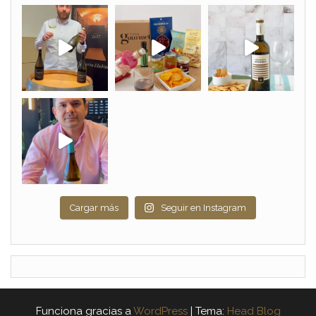
Cargar más
Seguir en Instagram
Funciona gracias a
WordPress
|
Tema:
Head Blog