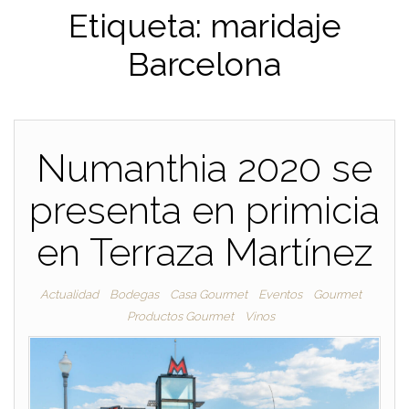
Etiqueta:
maridaje
Barcelona
Numanthia 2020 se
presenta en primicia
en Terraza Martínez
Actualidad
Bodegas
Casa Gourmet
Eventos
Gourmet
Productos Gourmet
Vinos