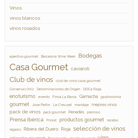
Vinos
vinos blancos
vinos rosados
Bodegas
aperitivo gourmet
Barcelona Wine Week
Casa Gourmet
caviaroli
Club de vinos
club de vinos casa gourmet
Denominaciones de Origen
DOCa Rioja
Conservas Ortiz
enoturismo
Garnacha
evento
Finca La Barca
gastronomía
gourmet
mejores vinos
Jose Peñín
Le Creuset
maridaje
pack de vinos
Penedès
pack gourmet
premios
Prensa Ibérica
productos gourmet
Priorat
recetas
selección de vinos
Ribera del Duero
Rioja
regalos
vino
selección gourmet