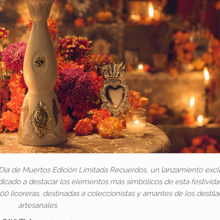
 Día de Muertos Edición Limitada Recuerdos, un lanzamiento excl
icado a destacar los elementos más simbólicos de esta festivid
 licoreras, destinadas a coleccionistas y amantes de los destil
artesanales.