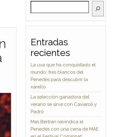
BUSCAR
on
Entradas
recientes
a
La uva que ha conquistado el
mundo: tres blancos del
Penedès para descubrir la
xarel·lo
La selección ganadora del
verano se sirve con Caviaroli y
Padró
Mas Bertran reivindica el
Penedès con una cena de MAE
en el Festival Corpinnat