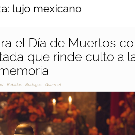
ta:
lujo mexicano
ra el Día de Muertos c
tada que rinde culto a l
memoria
ad
Bebidas
Bodegas
Gourmet