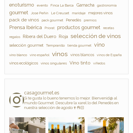
enoturismo
Garnacha
evento
Finca La Barca
gastronomía
gourmet
mejores vinos
Jose Peñín
Le Creuset
maridaje
pack de vinos
Penedès
pack gourmet
premios
Prensa Ibérica
productos gourmet
Priorat
recetas
selección de vinos
Ribera del Duero
Rioja
regalos
vino
selección gourmet
Tempranillo
tienda gourmet
vinos
vinos blancos
vino blanco
vino español
vinos de España
Vino tinto
vinos ecológicos
vinos singulares
viñedos
casagourmet.es
Si te gusta lo bueno tenemos lo mejor. Bienvenid@ al
mundo Gourmet. Descubre la xarel.lo del Penedès en
nuestra selección de agosto🍷👌🏻