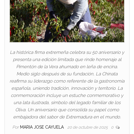
La histórica firma extremeña celebra su 50 aniversario y
presenta una edición limitada que rinde homenaje al
Pimentón de la Vera ahumado en leña de encina.
Medio siglo después de su fundación, La Chinata
reafirma su liderazgo como referente de la gastronomía
española, uniendo tradición, innovación y territorio. La
conmemoración incluye un estuche conmemorativo y
una lata ilustrada, símbolo del legado familiar de los
Oliva. Un aniversario que consolida su papel como
embajadora del sabor de Extremadura en el mundo.
Por
MARIA JOSE CAYUELA
20 de octubre de 2025
0