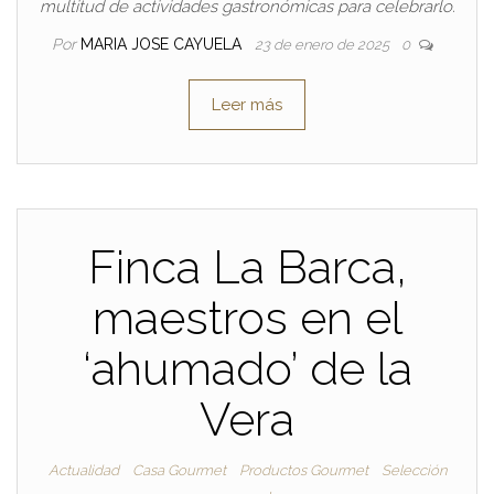
multitud de actividades gastronómicas para celebrarlo.
Por
MARIA JOSE CAYUELA
23 de enero de 2025
0
Leer más
Finca La Barca,
maestros en el
‘ahumado’ de la
Vera
Actualidad
Casa Gourmet
Productos Gourmet
Selección