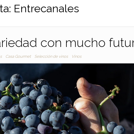
ta:
Entrecanales
ariedad con mucho futu
s
Casa Gourmet
Selección de vinos
Vinos