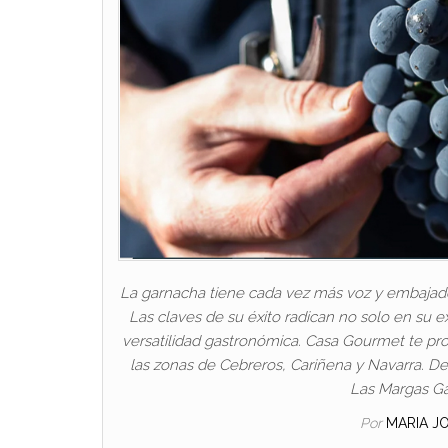
La garnacha tiene cada vez más voz y embajado
Las claves de su éxito radican no solo en su e
versatilidad gastronómica. Casa Gourmet te prop
las zonas de Cebreros, Cariñena y Navarra. D
Las Margas Ga
Por
MARIA J