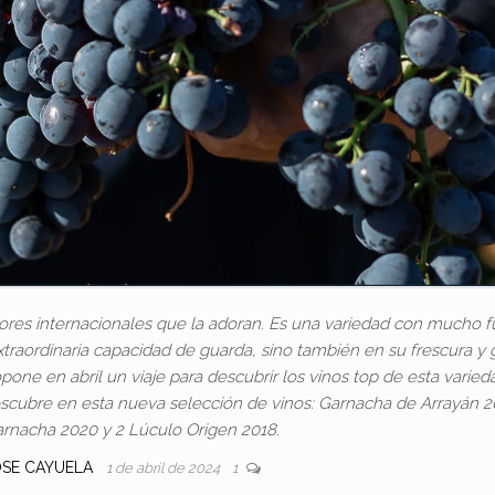
res internacionales que la adoran. Es una variedad con mucho fu
xtraordinaria capacidad de guarda, sino también en su frescura y 
one en abril un viaje para descubrir los vinos top de esta varied
escubre en esta nueva selección de vinos: Garnacha de Arrayán 2
rnacha 2020 y 2 Lúculo Origen 2018.
OSE CAYUELA
1 de abril de 2024
1