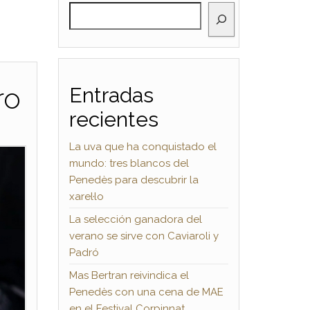
BUSCAR
ro
Entradas
recientes
La uva que ha conquistado el
mundo: tres blancos del
Penedès para descubrir la
xarel·lo
La selección ganadora del
verano se sirve con Caviaroli y
Padró
Mas Bertran reivindica el
Penedès con una cena de MAE
en el Festival Corpinnat