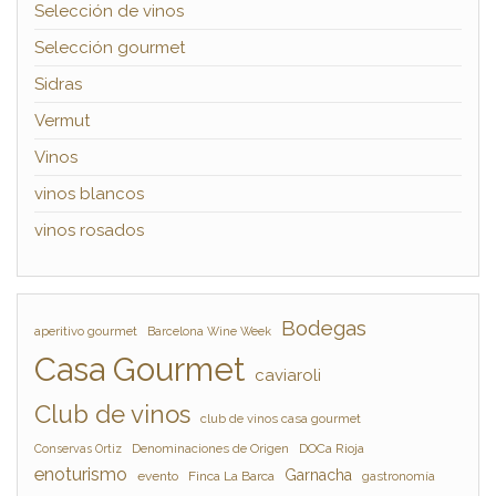
Selección de vinos
Selección gourmet
Sidras
Vermut
Vinos
vinos blancos
vinos rosados
Bodegas
aperitivo gourmet
Barcelona Wine Week
Casa Gourmet
caviaroli
Club de vinos
club de vinos casa gourmet
Denominaciones de Origen
DOCa Rioja
Conservas Ortiz
enoturismo
Garnacha
evento
Finca La Barca
gastronomía