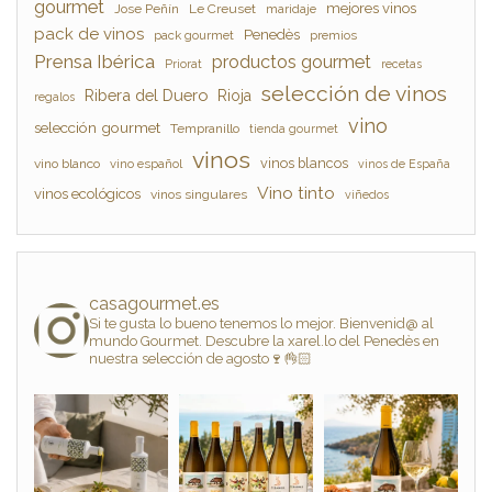
gourmet
mejores vinos
Jose Peñín
Le Creuset
maridaje
pack de vinos
Penedès
pack gourmet
premios
Prensa Ibérica
productos gourmet
Priorat
recetas
selección de vinos
Ribera del Duero
Rioja
regalos
vino
selección gourmet
Tempranillo
tienda gourmet
vinos
vinos blancos
vino blanco
vino español
vinos de España
Vino tinto
vinos ecológicos
vinos singulares
viñedos
casagourmet.es
Si te gusta lo bueno tenemos lo mejor. Bienvenid@ al
mundo Gourmet. Descubre la xarel.lo del Penedès en
nuestra selección de agosto🍷👌🏻