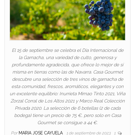
El 15 de septiembre se celebra el Día Internacional de
la Garnacha, una variedad de culto, generosa y
profundamente agradecida, que ofrece lo mejor de sí
misma en tierras como las de Navarra. Casa Gourmet
descubre una selección de tres vinos de garnacha de
esta comunidad, frescos, aromáticos, elegantes y con
un excelente equilibrio: Inurrieta Mimao Tinto 2021, Viña
Zorzal Corral de Los Altos 2021 y Marco Real Colección
Privada 2020. La selección de 6 botellas (2 de cada
bodega) tiene un precio de 75 €, pero solo en Casa
Gourmet se consigue a 44 €.
Por
MARIA JOSE CAYUELA
1 de septiembre de 2023
1