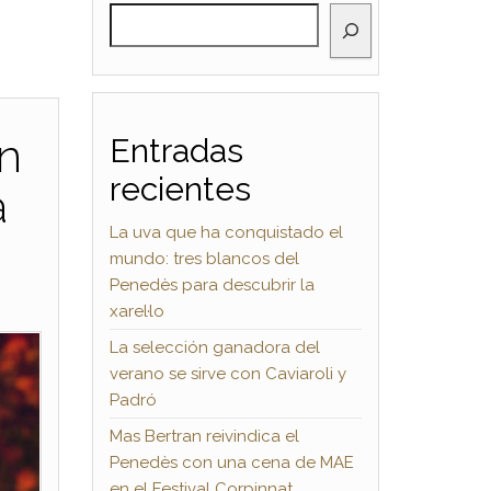
BUSCAR
on
Entradas
recientes
a
La uva que ha conquistado el
mundo: tres blancos del
Penedès para descubrir la
xarel·lo
La selección ganadora del
verano se sirve con Caviaroli y
Padró
Mas Bertran reivindica el
Penedès con una cena de MAE
en el Festival Corpinnat