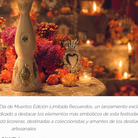
 Día de Muertos Edición Limitada Recuerdos, un lanzamiento excl
icado a destacar los elementos más simbólicos de esta festivid
 licoreras, destinadas a coleccionistas y amantes de los destil
artesanales.