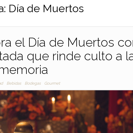
a:
Día de Muertos
ra el Día de Muertos c
tada que rinde culto a l
memoria
ad
Bebidas
Bodegas
Gourmet