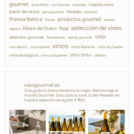
gourmet
mejores vinos
Jose Peñín
Le Creuset
maridaje
pack de vinos
Penedès
pack gourmet
premios
Prensa Ibérica
productos gourmet
Priorat
recetas
selección de vinos
Ribera del Duero
Rioja
regalos
vino
selección gourmet
Tempranillo
tienda gourmet
vinos
vinos blancos
vino blanco
vino español
vinos de España
Vino tinto
vinos ecológicos
vinos singulares
viñedos
casagourmet.es
Si te gusta lo bueno tenemos lo mejor. Bienvenid@ al
mundo Gourmet. Descubre la xarel.lo del Penedès en
nuestra selección de agosto🍷👌🏻