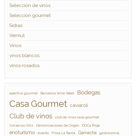
Selección de vinos
Selección gourmet
Sidras
Vermut
Vinos
vinos blancos
vinos rosados
Bodegas
aperitivo gourmet
Barcelona Wine Week
Casa Gourmet
caviaroli
Club de vinos
club de vinos casa gourmet
Denominaciones de Origen
DOCa Rioja
Conservas Ortiz
enoturismo
Garnacha
evento
Finca La Barca
gastronomía