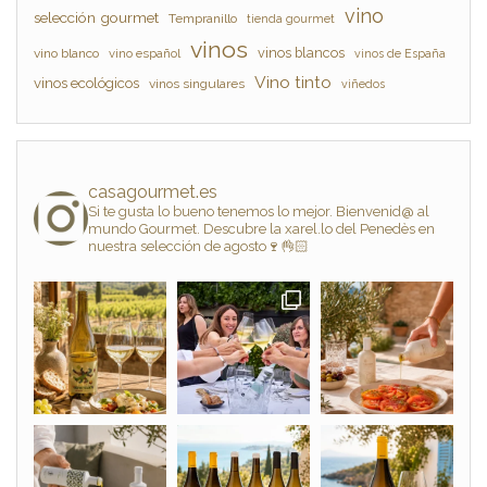
vino
selección gourmet
Tempranillo
tienda gourmet
vinos
vinos blancos
vino blanco
vino español
vinos de España
Vino tinto
vinos ecológicos
vinos singulares
viñedos
casagourmet.es
Si te gusta lo bueno tenemos lo mejor. Bienvenid@ al
mundo Gourmet. Descubre la xarel.lo del Penedès en
nuestra selección de agosto🍷👌🏻