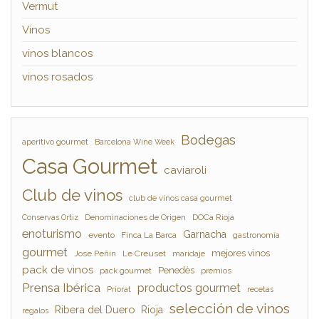
Vermut
Vinos
vinos blancos
vinos rosados
Bodegas
aperitivo gourmet
Barcelona Wine Week
Casa Gourmet
caviaroli
Club de vinos
club de vinos casa gourmet
Denominaciones de Origen
DOCa Rioja
Conservas Ortiz
enoturismo
Garnacha
evento
Finca La Barca
gastronomía
gourmet
mejores vinos
Jose Peñín
Le Creuset
maridaje
pack de vinos
Penedès
pack gourmet
premios
Prensa Ibérica
productos gourmet
Priorat
recetas
selección de vinos
Ribera del Duero
Rioja
regalos