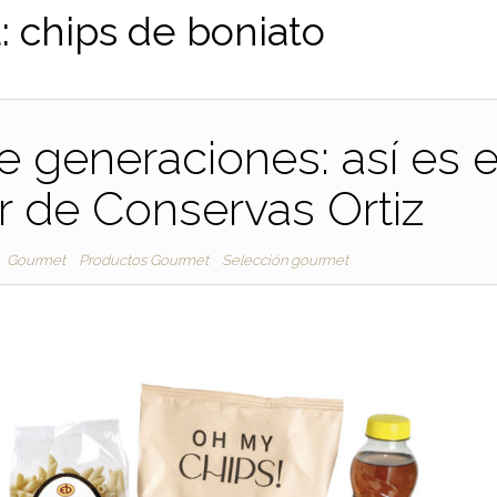
a:
chips de boniato
e generaciones: así es e
ar de Conservas Ortiz
Gourmet
Productos Gourmet
Selección gourmet