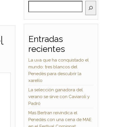
BUSCAR
l
Entradas
recientes
La uva que ha conquistado el
mundo: tres blancos del
Penedès para descubrir la
xarel·lo
La selección ganadora del
verano se sirve con Caviaroli y
Padró
Mas Bertran reivindica el
Penedès con una cena de MAE
en el Festival Corpinnat