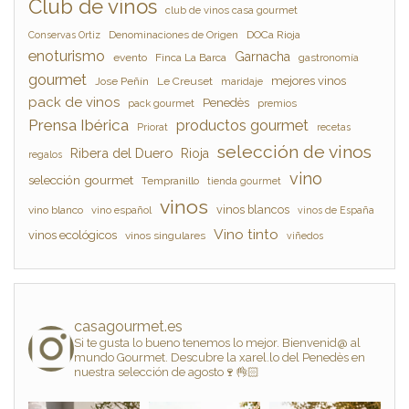
Club de vinos
club de vinos casa gourmet
Denominaciones de Origen
DOCa Rioja
Conservas Ortiz
enoturismo
Garnacha
evento
Finca La Barca
gastronomía
gourmet
mejores vinos
Jose Peñín
Le Creuset
maridaje
pack de vinos
Penedès
pack gourmet
premios
Prensa Ibérica
productos gourmet
Priorat
recetas
selección de vinos
Ribera del Duero
Rioja
regalos
vino
selección gourmet
Tempranillo
tienda gourmet
vinos
vinos blancos
vino blanco
vino español
vinos de España
Vino tinto
vinos ecológicos
vinos singulares
viñedos
casagourmet.es
Si te gusta lo bueno tenemos lo mejor. Bienvenid@ al
mundo Gourmet. Descubre la xarel.lo del Penedès en
nuestra selección de agosto🍷👌🏻