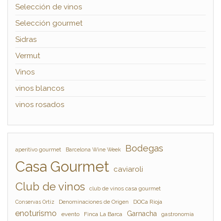
Selección de vinos
Selección gourmet
Sidras
Vermut
Vinos
vinos blancos
vinos rosados
Bodegas
aperitivo gourmet
Barcelona Wine Week
Casa Gourmet
caviaroli
Club de vinos
club de vinos casa gourmet
Denominaciones de Origen
DOCa Rioja
Conservas Ortiz
enoturismo
Garnacha
evento
Finca La Barca
gastronomía