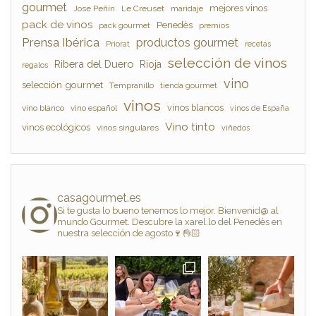
gourmet
mejores vinos
Jose Peñín
Le Creuset
maridaje
pack de vinos
Penedès
pack gourmet
premios
Prensa Ibérica
productos gourmet
Priorat
recetas
selección de vinos
Ribera del Duero
Rioja
regalos
vino
selección gourmet
Tempranillo
tienda gourmet
vinos
vinos blancos
vino blanco
vino español
vinos de España
Vino tinto
vinos ecológicos
vinos singulares
viñedos
casagourmet.es
Si te gusta lo bueno tenemos lo mejor. Bienvenid@ al
mundo Gourmet. Descubre la xarel.lo del Penedès en
nuestra selección de agosto🍷👌🏻