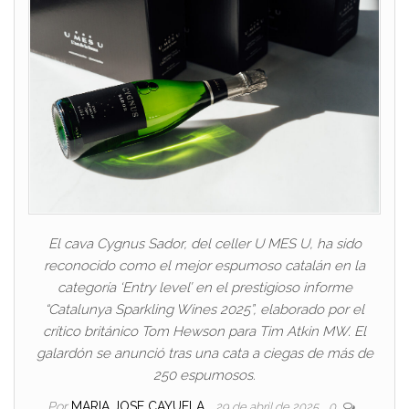
El cava Cygnus Sador, del celler U MES U, ha sido
reconocido como el mejor espumoso catalán en la
categoría ‘Entry level’ en el prestigioso informe
“Catalunya Sparkling Wines 2025”, elaborado por el
crítico británico Tom Hewson para Tim Atkin MW. El
galardón se anunció tras una cata a ciegas de más de
250 espumosos.
Por
MARIA JOSE CAYUELA
29 de abril de 2025
0