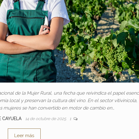
cional de la Mujer Rural, una fecha que reivindica el papel esenc
ía local y preservan la cultura del vino. En el sector vitivinícola,
 las mujeres se han convertido en motor de cambio en…
E CAYUELA
14 de octubre de 2025
1
Leer más