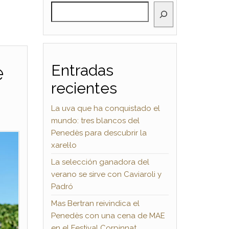
BUSCAR
e
Entradas
recientes
La uva que ha conquistado el
mundo: tres blancos del
Penedès para descubrir la
xarel·lo
La selección ganadora del
verano se sirve con Caviaroli y
Padró
Mas Bertran reivindica el
Penedès con una cena de MAE
en el Festival Corpinnat