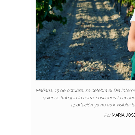
Mañana, 15 de octubre, se celebra el Día Interna
quienes trabajan la tierra, sostienen la econom
aportación ya no es invisible:
Por
MARIA JOS