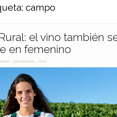
queta:
campo
Rural: el vino también s
be en femenino
alidad
Casa Gourmet
Vinos