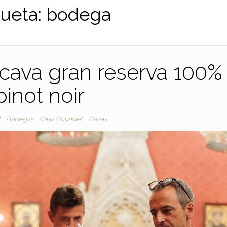
queta:
bodega
cava gran reserva 100%
pinot noir
d
Bodegas
Casa Gourmet
Cavas