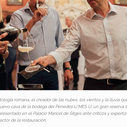
ología romana, el creador de las nubes, los vientos y la lluvia q
n nuevo cava de la bodega del Penedés U MES U, un gran reserva 
presentado en el Palacio Maricel de Sitges ante críticos y experto
ector de la restauración.