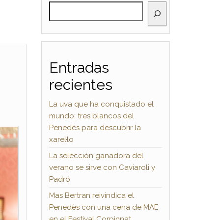
BUSCAR
Entradas
recientes
La uva que ha conquistado el
mundo: tres blancos del
Penedès para descubrir la
xarel·lo
La selección ganadora del
verano se sirve con Caviaroli y
Padró
Mas Bertran reivindica el
Penedès con una cena de MAE
en el Festival Corpinnat