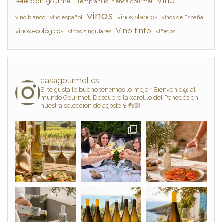
vino
selección gourmet
Tempranillo
tienda gourmet
vinos
vinos blancos
vino blanco
vino español
vinos de España
Vino tinto
vinos ecológicos
vinos singulares
viñedos
casagourmet.es
Si te gusta lo bueno tenemos lo mejor. Bienvenid@ al
mundo Gourmet. Descubre la xarel.lo del Penedès en
nuestra selección de agosto🍷👌🏻