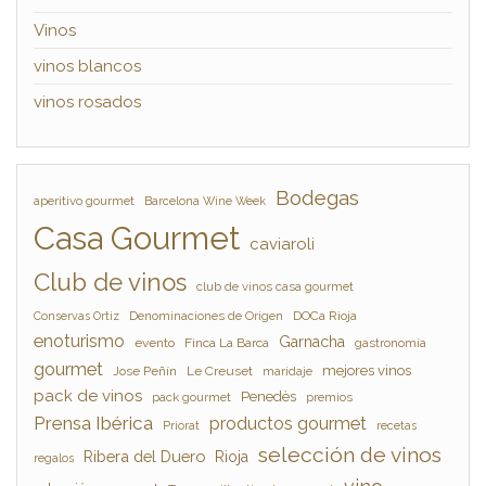
Vinos
vinos blancos
vinos rosados
Bodegas
aperitivo gourmet
Barcelona Wine Week
Casa Gourmet
caviaroli
Club de vinos
club de vinos casa gourmet
Denominaciones de Origen
DOCa Rioja
Conservas Ortiz
enoturismo
Garnacha
evento
Finca La Barca
gastronomía
gourmet
mejores vinos
Jose Peñín
Le Creuset
maridaje
pack de vinos
Penedès
pack gourmet
premios
Prensa Ibérica
productos gourmet
Priorat
recetas
selección de vinos
Ribera del Duero
Rioja
regalos