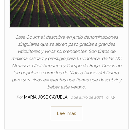
Casa Gourmet descubre en junio denominaciones
singulares que se abren paso gracias a grandes
viticultores y vinos sorprendentes. Son tintos de
máxima calidad y prestigio para tu vinoteca, de las DO
Almansa, Utiel-Requena y Campo de Borja. Quizás no
tan populares como los de Rioja o Ribera del Duero,
pero son vinos excelentes que tienes que descubrir y
beber este verano.
Por
MARIA JOSE CAYUELA
1 de junio de 2023
0
Leer más