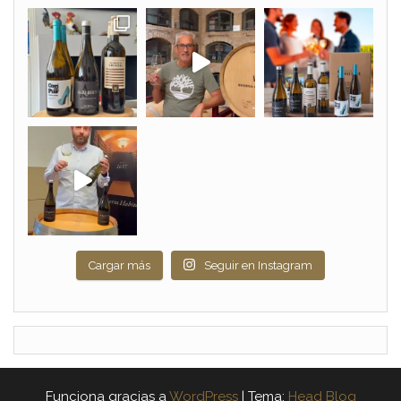
Cargar más
Seguir en Instagram
Funciona gracias a
WordPress
|
Tema:
Head Blog