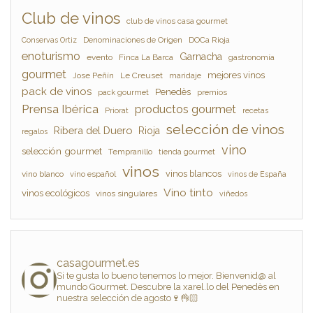
Club de vinos
club de vinos casa gourmet
Denominaciones de Origen
DOCa Rioja
Conservas Ortiz
enoturismo
Garnacha
evento
Finca La Barca
gastronomía
gourmet
mejores vinos
Jose Peñín
Le Creuset
maridaje
pack de vinos
Penedès
pack gourmet
premios
Prensa Ibérica
productos gourmet
Priorat
recetas
selección de vinos
Ribera del Duero
Rioja
regalos
vino
selección gourmet
Tempranillo
tienda gourmet
vinos
vinos blancos
vino blanco
vino español
vinos de España
Vino tinto
vinos ecológicos
vinos singulares
viñedos
casagourmet.es
Si te gusta lo bueno tenemos lo mejor. Bienvenid@ al
mundo Gourmet. Descubre la xarel.lo del Penedès en
nuestra selección de agosto🍷👌🏻