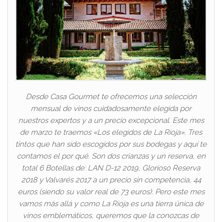
Desde Casa Gourmet te ofrecemos una selección
mensual de vinos cuidadosamente elegida por
nuestros expertos y a un precio excepcional. Este mes
de marzo te traemos «Los elegidos de La Rioja». Tres
tintos que han sido escogidos por sus bodegas y aquí te
contamos el por qué. Son dos crianzas y un reserva, en
total 6 Botellas de: LAN D-12 2019, Glorioso Reserva
2018 y Valvarés 2017 a un precio sin competencia, 44
euros (siendo su valor real de 73 euros). Pero este mes
vamos más allá y como La Rioja es una tierra única de
vinos emblemáticos, queremos que la conozcas de