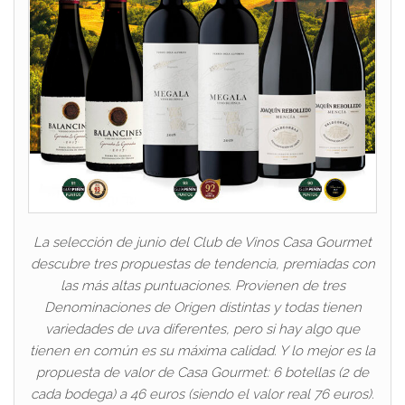
La selección de junio del Club de Vinos Casa Gourmet
descubre tres propuestas de tendencia, premiadas con
las más altas puntuaciones. Provienen de tres
Denominaciones de Origen distintas y todas tienen
variedades de uva diferentes, pero si hay algo que
tienen en común es su máxima calidad. Y lo mejor es la
propuesta de valor de Casa Gourmet: 6 botellas (2 de
cada bodega) a 46 euros (siendo el valor real 76 euros).