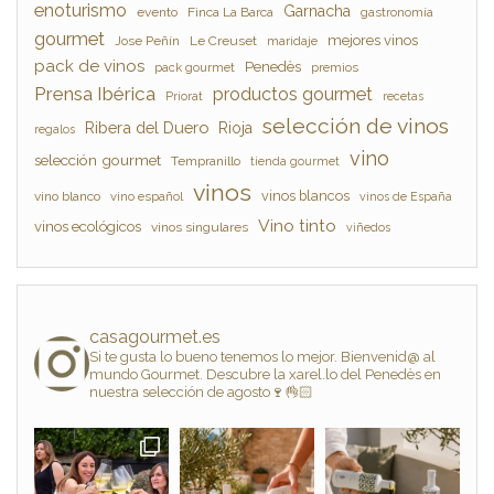
enoturismo
Garnacha
evento
Finca La Barca
gastronomía
gourmet
mejores vinos
Jose Peñín
Le Creuset
maridaje
pack de vinos
Penedès
pack gourmet
premios
Prensa Ibérica
productos gourmet
Priorat
recetas
selección de vinos
Ribera del Duero
Rioja
regalos
vino
selección gourmet
Tempranillo
tienda gourmet
vinos
vinos blancos
vino blanco
vino español
vinos de España
Vino tinto
vinos ecológicos
vinos singulares
viñedos
casagourmet.es
Si te gusta lo bueno tenemos lo mejor. Bienvenid@ al
mundo Gourmet. Descubre la xarel.lo del Penedès en
nuestra selección de agosto🍷👌🏻