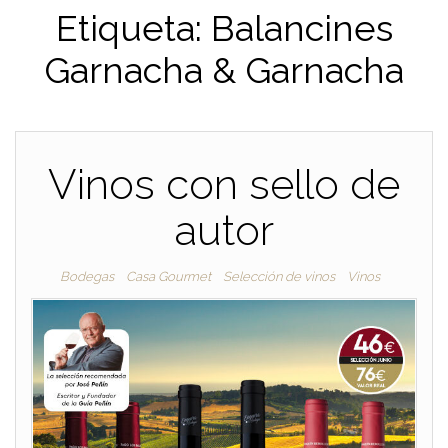
Etiqueta:
Balancines
Garnacha & Garnacha
Vinos con sello de
autor
Bodegas
Casa Gourmet
Selección de vinos
Vinos