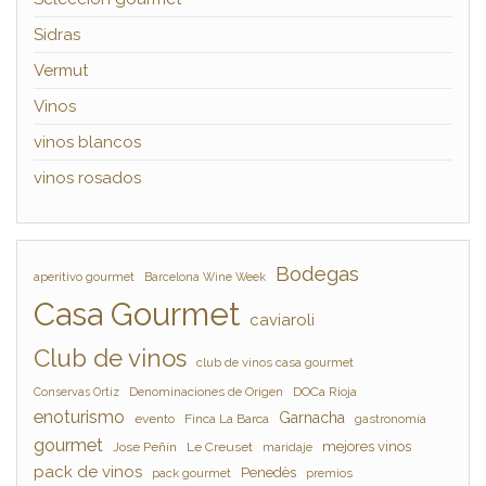
Sidras
Vermut
Vinos
vinos blancos
vinos rosados
Bodegas
aperitivo gourmet
Barcelona Wine Week
Casa Gourmet
caviaroli
Club de vinos
club de vinos casa gourmet
Denominaciones de Origen
DOCa Rioja
Conservas Ortiz
enoturismo
Garnacha
evento
Finca La Barca
gastronomía
gourmet
mejores vinos
Jose Peñín
Le Creuset
maridaje
pack de vinos
Penedès
pack gourmet
premios