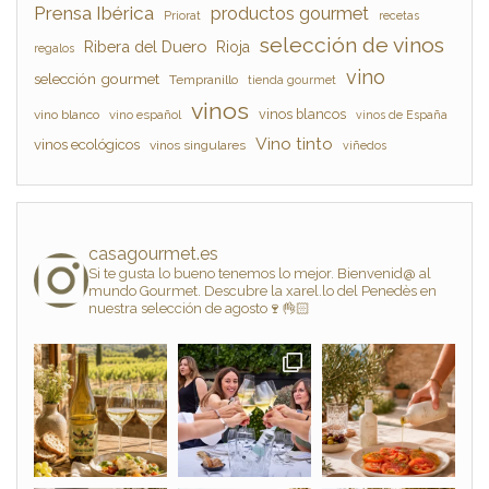
Prensa Ibérica
productos gourmet
Priorat
recetas
selección de vinos
Ribera del Duero
Rioja
regalos
vino
selección gourmet
Tempranillo
tienda gourmet
vinos
vinos blancos
vino blanco
vino español
vinos de España
Vino tinto
vinos ecológicos
vinos singulares
viñedos
casagourmet.es
Si te gusta lo bueno tenemos lo mejor. Bienvenid@ al
mundo Gourmet. Descubre la xarel.lo del Penedès en
nuestra selección de agosto🍷👌🏻