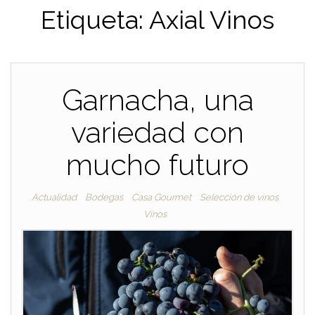
Etiqueta:
Axial Vinos
Garnacha, una
variedad con
mucho futuro
Actualidad
Bodegas
Casa Gourmet
Selección de vinos
Vinos