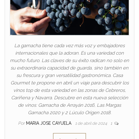
La garnacha tiene cada vez más voz y embajadores
internacionales que la adoran. Es una variedad con
mucho futuro. Las claves de su éxito radican no solo en
su extraordinaria capacidad de guarda, sino también en
su frescura y gran versatilidad gastronómica. Casa
Gourmet te propone en abril un viaje para descubrir los
vinos top de esta variedad en las zonas de Cebreros,
Cariñena y Navarra. Descubre en esta nueva selección
de vinos: Garnacha de Arrayán 2016, Las Margas
Garnacha 2020 y 2 Lúculo Origen 2018.
Por
MARIA JOSE CAYUELA
1 de abril de 2024
1