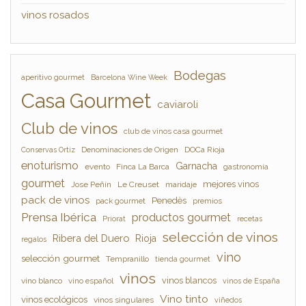
vinos rosados
Bodegas
aperitivo gourmet
Barcelona Wine Week
Casa Gourmet
caviaroli
Club de vinos
club de vinos casa gourmet
Denominaciones de Origen
DOCa Rioja
Conservas Ortiz
enoturismo
Garnacha
evento
Finca La Barca
gastronomía
gourmet
mejores vinos
Jose Peñín
Le Creuset
maridaje
pack de vinos
Penedès
pack gourmet
premios
Prensa Ibérica
productos gourmet
Priorat
recetas
selección de vinos
Ribera del Duero
Rioja
regalos
vino
selección gourmet
Tempranillo
tienda gourmet
vinos
vinos blancos
vino blanco
vino español
vinos de España
Vino tinto
vinos ecológicos
vinos singulares
viñedos