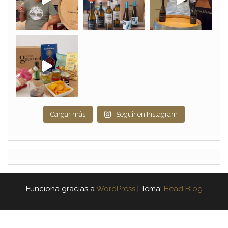
Cargar más
Seguir en Instagram
Funciona gracias a
WordPress
|
Tema:
Head Blog