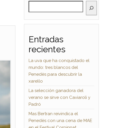
BUSCAR
Entradas
recientes
La uva que ha conquistado el
mundo: tres blancos del
Penedès para descubrir la
xarel·lo
La selección ganadora del
verano se sirve con Caviaroli y
Padró
Mas Bertran reivindica el
Penedès con una cena de MAE
en el Festival Corpinnat