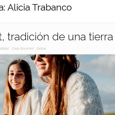
a:
Alicia Trabanco
 tradición de una tierra
alidad
Casa Gourmet
Sidras