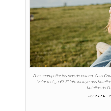
Para acompañar los días de verano, Casa Gour
(valor real 50 €). El lote incluye dos botella
botellas de P
Por
MARIA JO