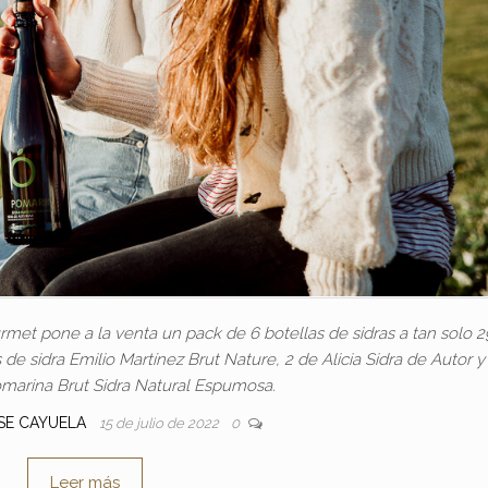
met pone a la venta un pack de 6 botellas de sidras a tan solo 
s de sidra Emilio Martínez Brut Nature, 2 de Alicia Sidra de Autor y
omarina Brut Sidra Natural Espumosa.
SE CAYUELA
15 de julio de 2022
0
Leer más