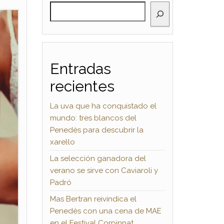
BUSCAR
Entradas
recientes
La uva que ha conquistado el
mundo: tres blancos del
Penedès para descubrir la
xarel·lo
La selección ganadora del
verano se sirve con Caviaroli y
Padró
Mas Bertran reivindica el
Penedès con una cena de MAE
en el Festival Corpinnat