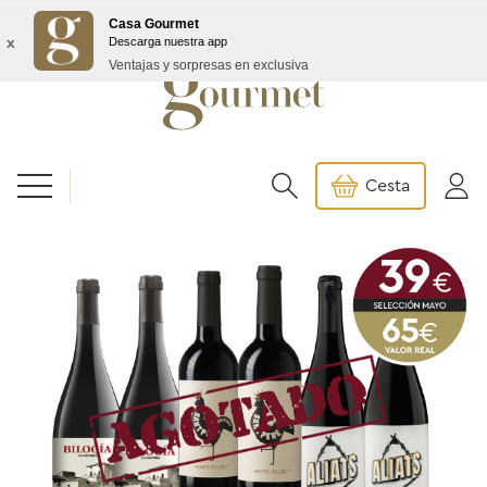
Envío GRATIS a partir de 99€/145€ Baleares
Casa Gourmet
x
Descarga nuestra app
Ventajas y sorpresas en exclusiva
Cesta