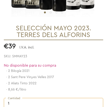
SELECCIÓN MAYO 2023.
TERRES DELS ALFORINS
€39
I.V.A. incl.
SKU: SMMAY23
No disponible para su compra
·
2 Bilogía 2021
·
2 Sant Pere Vinyes Velles 2017
·
2 Aliats Tinto 2022
·
8,66 €/litro
Cantidad