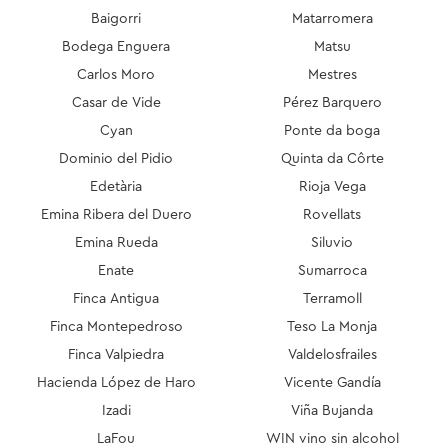
Baigorri
Matarromera
Bodega Enguera
Matsu
Carlos Moro
Mestres
Casar de Vide
Pérez Barquero
Cyan
Ponte da boga
Dominio del Pidio
Quinta da Côrte
Edetària
Rioja Vega
Emina Ribera del Duero
Rovellats
Emina Rueda
Siluvio
Enate
Sumarroca
Finca Antigua
Terramoll
Finca Montepedroso
Teso La Monja
Finca Valpiedra
Valdelosfrailes
Hacienda López de Haro
Vicente Gandía
Izadi
Viña Bujanda
LaFou
WIN vino sin alcohol