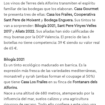
Los vinos de Terres dels Alforins transmiten el espíritu
familiar de las bodegas que los elaboran.
Casa Gourmet
te presenta tres de ellas:
Casa los Frailes, Cooperativa
Sant Pere de Moixent
y
Bodega Enguera.
Sus tintos te
van a sorprender:
Bilogía 2021, Sant Pere Vinyes Velles
2017
y
Aliats 2022.
Sus añadas han sido calificadas de
muy buenas por la DOP Valencia. El precio de las 6
botellas no tiene competencia: 39 € siendo su valor real
de 65 €.
Bilogía 2021
Es un tinto ecológico madurado en barrica. Es la
expresión más fresca de las variedades mediterráneas,
monastrell y syrah (ambas forman el
coupage
al 50%)
que tiene
Casa Los Frailes
en su finca de
Fontanars dels
Alforins
.
Nace a una altitud de 680 metros, atemperado por la
influencia del mar, suelos calizos y una agricultura
rigurosa de secano. Todo ello confiere a este vino una