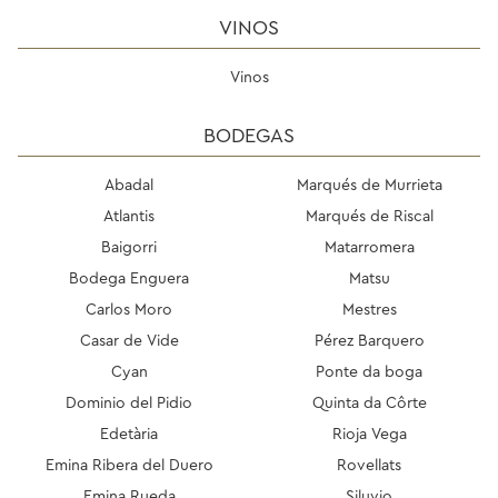
VINOS
Vinos
BODEGAS
Abadal
Marqués de Murrieta
Atlantis
Marqués de Riscal
Baigorri
Matarromera
Bodega Enguera
Matsu
Carlos Moro
Mestres
Casar de Vide
Pérez Barquero
Cyan
Ponte da boga
Dominio del Pidio
Quinta da Côrte
Edetària
Rioja Vega
Emina Ribera del Duero
Rovellats
Emina Rueda
Siluvio