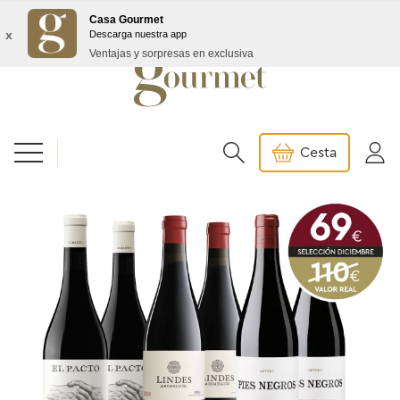
Envío GRATIS a partir de 99€/145€ Baleares
Casa Gourmet
x
Descarga nuestra app
Ventajas y sorpresas en exclusiva
Cesta