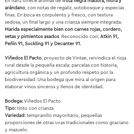
En nariz ofrece aromas de
fruta negra madura, mora y
arándano
, con notas de regaliz, sotobosque y especias
finas. En boca es corpulento y fresco, con textura
sedosa, un final largo y una crianza siempre integrada.
Marida especialmente bien con carnes rojas, cordero,
setas y pimientos asados
. Reconocido con:
Atkin 91,
Peñín 91, Suckling 91 y Decanter 91.
Viñedos El Pacto
, proyecto de Vintae, reivindica el rioja
rural desde la pequeña escala: parcelas con historia,
agricultura orgánica y un profundo respeto por la
biodiversidad. Una bodega que mira al origen para
elaborar vinos sinceros y llenos de identidad.
Bodega:
Viñedos El Pacto
Tipo:
tinto con crianza
Variedad:
tempranillo mayoritario, pequeñas
proporciones de otras uvas tradicionales como graciano
y mazuelo.