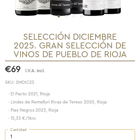
SELECCIÓN DICIEMBRE
2025. GRAN SELECCIÓN DE
VINOS DE PUEBLO DE RIOJA
€69
I.V.A. incl.
SKU: SMDIC25
·
El Pacto 2021, Rioja
·
Lindes de Remelluri Rivas de Tereso 2020, Rioja
·
Pies Negros 2023, Rioja
·
15,33 €/litro
Cantidad