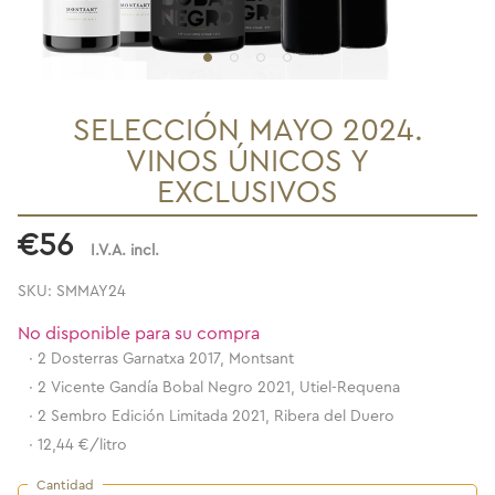
SELECCIÓN MAYO 2024.
VINOS ÚNICOS Y
EXCLUSIVOS
€56
I.V.A. incl.
SKU: SMMAY24
No disponible para su compra
·
2 Dosterras Garnatxa 2017, Montsant
·
2 Vicente Gandía Bobal Negro 2021, Utiel-Requena
·
2 Sembro Edición Limitada 2021, Ribera del Duero
·
12,44 €/litro
Cantidad