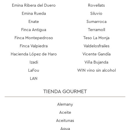
Emina Ribera del Duero
Rovellats
Emina Rueda
Siluvio
Enate
Sumarroca
Finca Antigua
Terramoll
Finca Montepedroso
Teso La Monja
Finca Valpiedra
Valdelosfrailes
Hacienda López de Haro
Vicente Gandía
Izadi
Viña Bujanda
LaFou
WIN vino sin alcohol
LAN
TIENDA GOURMET
Alemany
Aceite
Aceitunas
Agua