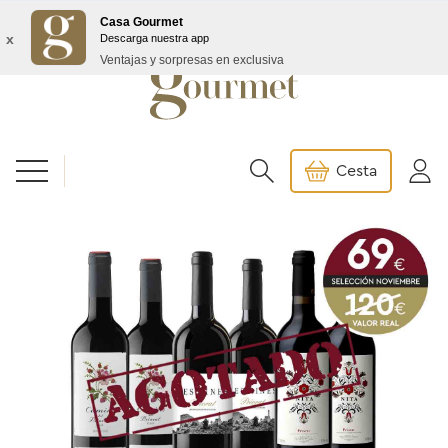
Envío GRATIS a partir de 99€/145€ Baleares
Casa Gourmet
x
Descarga nuestra app
Ventajas y sorpresas en exclusiva
Cesta