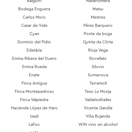
Baigorri
Matarromera
Bodega Enguera
Matsu
Carlos Moro
Mestres
Casar de Vide
Pérez Barquero
Cyan
Ponte da boga
Dominio del Pidio
Quinta da Côrte
Edetària
Rioja Vega
Emina Ribera del Duero
Rovellats
Emina Rueda
Siluvio
Enate
Sumarroca
Finca Antigua
Terramoll
Finca Montepedroso
Teso La Monja
Finca Valpiedra
Valdelosfrailes
Hacienda López de Haro
Vicente Gandía
Izadi
Viña Bujanda
LaFou
WIN vino sin alcohol