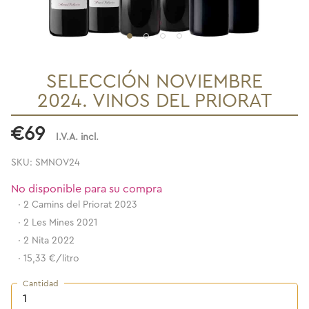
SELECCIÓN NOVIEMBRE
2024. VINOS DEL PRIORAT
€69
I.V.A. incl.
SKU: SMNOV24
No disponible para su compra
·
2 Camins del Priorat 2023
·
2 Les Mines 2021
·
2 Nita 2022
·
15,33 €/litro
Cantidad