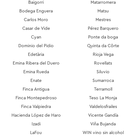
Baigorri
Matarromera
Bodega Enguera
Matsu
Carlos Moro
Mestres
Casar de Vide
Pérez Barquero
Cyan
Ponte da boga
Dominio del Pidio
Quinta da Côrte
Edetària
Rioja Vega
Emina Ribera del Duero
Rovellats
Emina Rueda
Siluvio
Enate
Sumarroca
Finca Antigua
Terramoll
Finca Montepedroso
Teso La Monja
Finca Valpiedra
Valdelosfrailes
Hacienda López de Haro
Vicente Gandía
Izadi
Viña Bujanda
LaFou
WIN vino sin alcohol