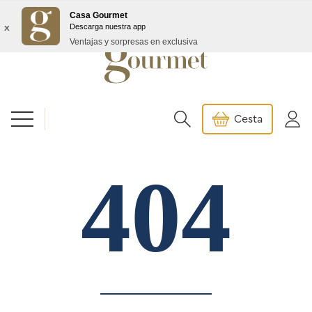
Envío GRATIS a partir de 99€/145€ Baleares
Casa Gourmet
x
Descarga nuestra app
Ventajas y sorpresas en exclusiva
Cesta
404