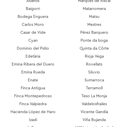
Atlantis
Marqués de Riscal
Baigorri
Matarromera
Bodega Enguera
Matsu
Carlos Moro
Mestres
Casar de Vide
Pérez Barquero
Cyan
Ponte da boga
Dominio del Pidio
Quinta da Côrte
Edetària
Rioja Vega
Emina Ribera del Duero
Rovellats
Emina Rueda
Siluvio
Enate
Sumarroca
Finca Antigua
Terramoll
Finca Montepedroso
Teso La Monja
Finca Valpiedra
Valdelosfrailes
Hacienda López de Haro
Vicente Gandía
Izadi
Viña Bujanda