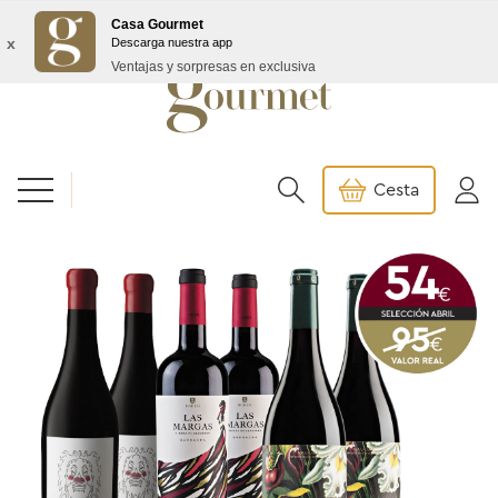
Envío GRATIS a partir de 99€/145€ Baleares
Casa Gourmet
x
Descarga nuestra app
Ventajas y sorpresas en exclusiva
Cesta