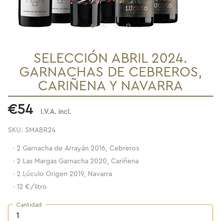
SELECCIÓN ABRIL 2024.
GARNACHAS DE CEBREROS,
CARIÑENA Y NAVARRA
€54
I.V.A. incl.
SKU: SMABR24
·
2 Garnacha de Arrayán 2016, Cebreros
·
2 Las Margas Garnacha 2020, Cariñena
·
2 Lúculo Origen 2019, Navarra
·
12 €/litro
Cantidad