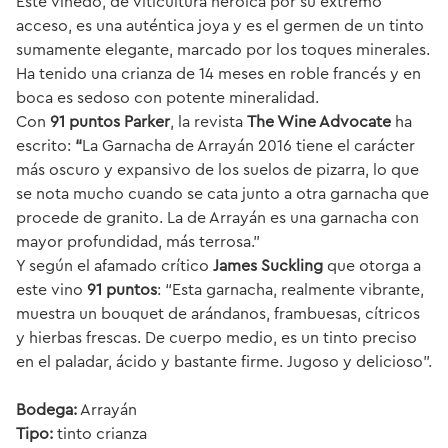
Este viñedo, de viticultura heroica por su extremo
acceso, es una auténtica joya y es el germen de un tinto
sumamente elegante, marcado por los toques minerales.
Ha tenido una crianza de 14 meses en roble francés y en
boca es sedoso con potente mineralidad.
Con
91 puntos Parker
, la revista
The Wine Advocate
ha
escrito:
“
La Garnacha de Arrayán 2016 tiene el carácter
más oscuro y expansivo de los suelos de pizarra, lo que
se nota mucho cuando se cata junto a otra garnacha que
procede de granito. La de Arrayán es una garnacha con
mayor profundidad, más terrosa.”
Y según el afamado crítico
James Suckling
que otorga a
este vino
91 puntos
: “Esta garnacha, realmente vibrante,
muestra un bouquet de arándanos, frambuesas, cítricos
y hierbas frescas. De cuerpo medio, es un tinto preciso
en el paladar, ácido y bastante firme. Jugoso y delicioso”.
Bodega:
Arrayán
Tipo:
tinto crianza