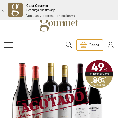
Envío GRATIS a partir de 99€/145€ Baleares
Casa Gourmet
x
Descarga nuestra app
Ventajas y sorpresas en exclusiva
Cesta