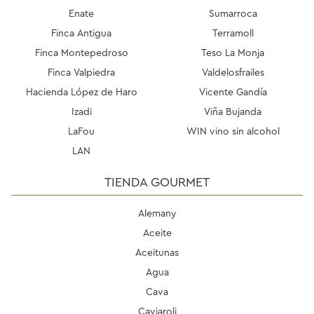
Enate
Sumarroca
Finca Antigua
Terramoll
Finca Montepedroso
Teso La Monja
Finca Valpiedra
Valdelosfrailes
Hacienda López de Haro
Vicente Gandía
Izadi
Viña Bujanda
LaFou
WIN vino sin alcohol
LAN
TIENDA GOURMET
Alemany
Aceite
Aceitunas
Agua
Cava
Caviaroli