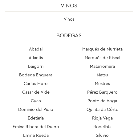
VINOS
Vinos
BODEGAS
Abadal
Marqués de Murrieta
Atlantis
Marqués de Riscal
Baigorri
Matarromera
Bodega Enguera
Matsu
Carlos Moro
Mestres
Casar de Vide
Pérez Barquero
Cyan
Ponte da boga
Dominio del Pidio
Quinta da Côrte
Edetària
Rioja Vega
Emina Ribera del Duero
Rovellats
Emina Rueda
Siluvio