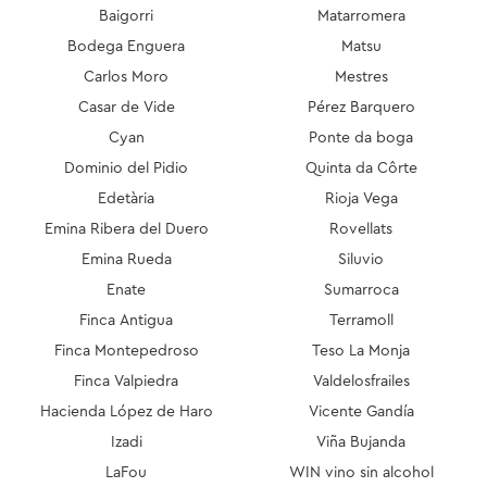
Baigorri
Matarromera
Bodega Enguera
Matsu
Carlos Moro
Mestres
Casar de Vide
Pérez Barquero
Cyan
Ponte da boga
Dominio del Pidio
Quinta da Côrte
Edetària
Rioja Vega
Emina Ribera del Duero
Rovellats
Emina Rueda
Siluvio
Enate
Sumarroca
Finca Antigua
Terramoll
Finca Montepedroso
Teso La Monja
Finca Valpiedra
Valdelosfrailes
Hacienda López de Haro
Vicente Gandía
Izadi
Viña Bujanda
LaFou
WIN vino sin alcohol