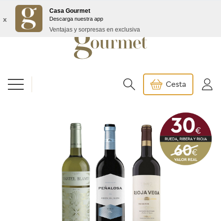
Envío GRATIS a partir de 99€/145€ Baleares
Casa Gourmet
x
Descarga nuestra app
Ventajas y sorpresas en exclusiva
Cesta