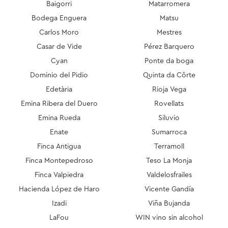
Baigorri
Matarromera
Bodega Enguera
Matsu
Carlos Moro
Mestres
Casar de Vide
Pérez Barquero
Cyan
Ponte da boga
Dominio del Pidio
Quinta da Côrte
Edetària
Rioja Vega
Emina Ribera del Duero
Rovellats
Emina Rueda
Siluvio
Enate
Sumarroca
Finca Antigua
Terramoll
Finca Montepedroso
Teso La Monja
Finca Valpiedra
Valdelosfrailes
Hacienda López de Haro
Vicente Gandía
Izadi
Viña Bujanda
LaFou
WIN vino sin alcohol