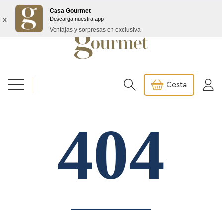
Envío GRATIS a partir de 99€/145€ Baleares
Casa Gourmet
x
Descarga nuestra app
Ventajas y sorpresas en exclusiva
Cesta
404