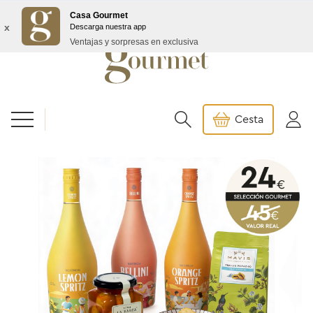
Envío GRATIS a partir de 99€/145€ Baleares
Casa Gourmet
x
Descarga nuestra app
Ventajas y sorpresas en exclusiva
Cesta