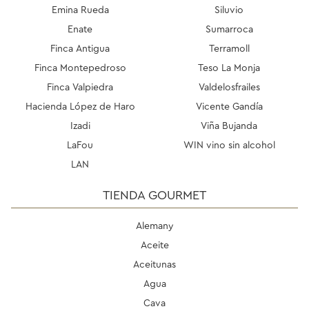
Emina Rueda
Siluvio
Enate
Sumarroca
Finca Antigua
Terramoll
Finca Montepedroso
Teso La Monja
Finca Valpiedra
Valdelosfrailes
Hacienda López de Haro
Vicente Gandía
Izadi
Viña Bujanda
LaFou
WIN vino sin alcohol
LAN
TIENDA GOURMET
Alemany
Aceite
Aceitunas
Agua
Cava