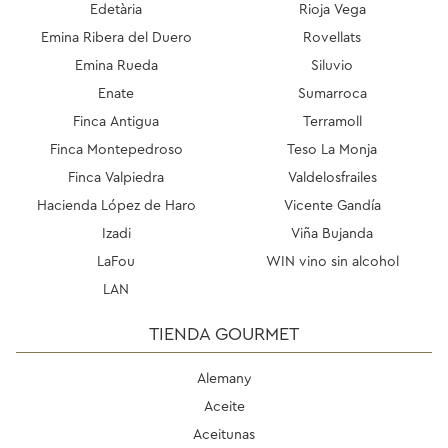
Edetària
Rioja Vega
Emina Ribera del Duero
Rovellats
Emina Rueda
Siluvio
Enate
Sumarroca
Finca Antigua
Terramoll
Finca Montepedroso
Teso La Monja
Finca Valpiedra
Valdelosfrailes
Hacienda López de Haro
Vicente Gandía
Izadi
Viña Bujanda
LaFou
WIN vino sin alcohol
LAN
TIENDA GOURMET
Alemany
Aceite
Aceitunas