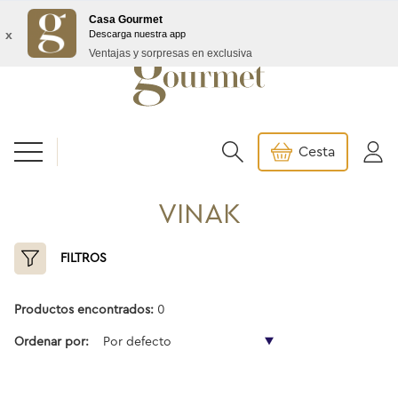
Envío GRATIS a partir de 99€/145€ Baleares
Casa Gourmet
x
Descarga nuestra app
Ventajas y sorpresas en exclusiva
Cesta
VINAK
FILTROS
Productos encontrados:
0
Ordenar por:
Por defecto