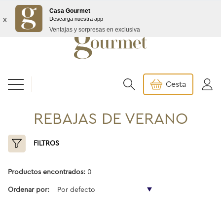
Envío GRATIS a partir de 99€/145€ Baleares
Casa Gourmet
x
Descarga nuestra app
Ventajas y sorpresas en exclusiva
Cesta
REBAJAS DE VERANO
FILTROS
Productos encontrados:
0
Ordenar por:
Por defecto