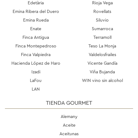
Edetària
Rioja Vega
Emina Ribera del Duero
Rovellats
Emina Rueda
Siluvio
Enate
Sumarroca
Finca Antigua
Terramoll
Finca Montepedroso
Teso La Monja
Finca Valpiedra
Valdelosfrailes
Hacienda López de Haro
Vicente Gandía
Izadi
Viña Bujanda
LaFou
WIN vino sin alcohol
LAN
TIENDA GOURMET
Alemany
Aceite
Aceitunas