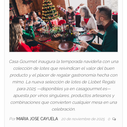
Casa Gourmet inaugura la temporada navideña con una
colección de lotes que reivindican el valor del buen
producto y el placer de regalar gastronomía hecha con
mimo. La nueva selección de lotes de Llobet Regals
para 2025 —disponibles ya en casagourmet.es—
apuesta por vinos singulares, productos artesanos y
combinaciones que convierten cualquier mesa en una
celebración.
Por
MARIA JOSE CAYUELA
20 de noviembre de 2025
0