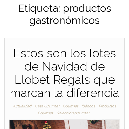
Etiqueta:
productos
gastronómicos
Estos son los lotes
de Navidad de
Llobet Regals que
marcan la diferencia
Actualidad
Casa Gourmet
Gourmet
Ibéricos
Productos
Gourmet
Selección gourmet