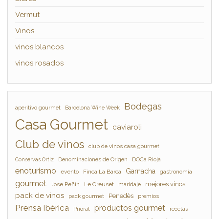
Vermut
Vinos
vinos blancos
vinos rosados
Bodegas
aperitivo gourmet
Barcelona Wine Week
Casa Gourmet
caviaroli
Club de vinos
club de vinos casa gourmet
Denominaciones de Origen
DOCa Rioja
Conservas Ortiz
enoturismo
Garnacha
evento
Finca La Barca
gastronomía
gourmet
mejores vinos
Jose Peñín
Le Creuset
maridaje
pack de vinos
Penedès
pack gourmet
premios
Prensa Ibérica
productos gourmet
Priorat
recetas