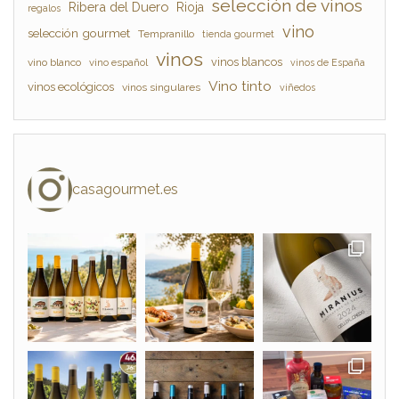
selección de vinos
Ribera del Duero
Rioja
regalos
vino
selección gourmet
Tempranillo
tienda gourmet
vinos
vinos blancos
vino blanco
vino español
vinos de España
Vino tinto
vinos ecológicos
vinos singulares
viñedos
casagourmet.es